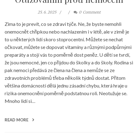
25. 6. 2025
0
Comment
Zima to je prevít, co se zdraví týče. Ne, že byste nemohli
onemocnět chřipkou nebo nachlazením i v létě, ale v zimě je
to u některých lidí skoro stoprocentní. Můžete se nechat
očkovat, můžete se dopovat vitamíny a různými podpůrnými
preparáty a stojí vás to poměrně dost peněz. U dětí se tvrdí,
že jsou nemocné, jen co přijdou do školky a do školy. Rodina si
pak nemoci předává ze člena na člena a nemůže se ze
zdravotních problémů třeba několik týdnů dostat. Přitom
většina domácností dělá jednu zásadní chybu, která hraje u
rizika onemocnění poměrně podstatnou roli. Neotužuje se.
Mnoho lidí si…
READ MORE