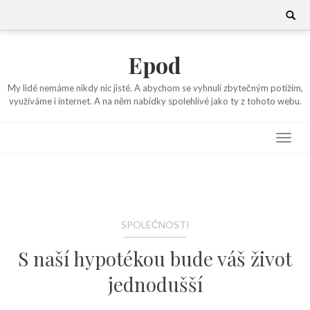
Skip
Search
for:
to
content
Epod
My lidé nemáme nikdy nic jisté. A abychom se vyhnuli zbytečným potížím,
využíváme i internet. A na něm nabídky spolehlivé jako ty z tohoto webu.
SPOLEČNOSTI
S naší hypotékou bude váš život
jednodušší