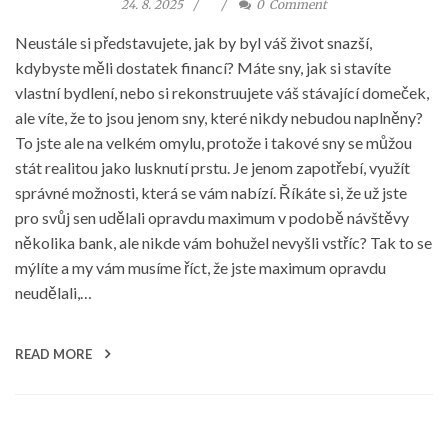
24. 8. 2025
0
Comment
Neustále si představujete, jak by byl váš život snazší,
kdybyste měli dostatek financí? Máte sny, jak si stavíte
vlastní bydlení, nebo si rekonstruujete váš stávající domeček,
ale víte, že to jsou jenom sny, které nikdy nebudou naplněny?
To jste ale na velkém omylu, protože i takové sny se můžou
stát realitou jako lusknutí prstu. Je jenom zapotřebí, využít
správné možnosti, která se vám nabízí. Říkáte si, že už jste
pro svůj sen udělali opravdu maximum v podobě návštěvy
několika bank, ale nikde vám bohužel nevyšli vstříc? Tak to se
mýlíte a my vám musíme říct, že jste maximum opravdu
neudělali,…
READ MORE