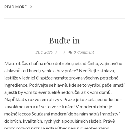
READ MORE
Buďte in
21. 7. 2025
0
Comment
Máte občas chuť na něco dobrého, netradičního, zajímavého
a hlavně teď hned, rychle a bez práce? Nedělejte si hlavu,
jestliže v lednici či spížce nemáte zrovna všechny potřebné
ingredience. Podívejte se hlavně, kde se to vyrábí, peče, smaží
a jestli by vám to eventuelně nedoručili až k vám domů.
Například s rozvozem pizzy v Praze je to zcela jednoduché –
zavoláme tam a už se to veze k nám! V moderní době je
možné leccos Současná moderní doba nám nabízí množství
dobrých, kvalitních, rychlých a populárních služeb. Právě
proto rozvoz pizzy a jídla vůbec není nic neobvyklého.