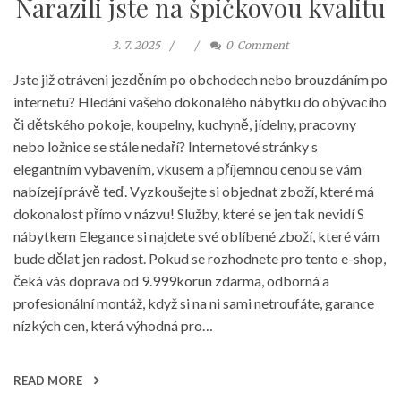
Narazili jste na špičkovou kvalitu
3. 7. 2025
0
Comment
Jste již otráveni jezděním po obchodech nebo brouzdáním po
internetu? Hledání vašeho dokonalého nábytku do obývacího
či dětského pokoje, koupelny, kuchyně, jídelny, pracovny
nebo ložnice se stále nedaří? Internetové stránky s
elegantním vybavením, vkusem a příjemnou cenou se vám
nabízejí právě teď. Vyzkoušejte si objednat zboží, které má
dokonalost přímo v názvu! Služby, které se jen tak nevidí S
nábytkem Elegance si najdete své oblíbené zboží, které vám
bude dělat jen radost. Pokud se rozhodnete pro tento e-shop,
čeká vás doprava od 9.999korun zdarma, odborná a
profesionální montáž, když si na ni sami netroufáte, garance
nízkých cen, která výhodná pro…
READ MORE