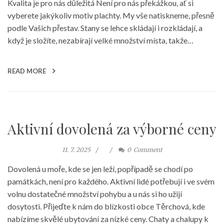
Kvalita je pro nás důležitá Není pro nás překážkou, ať si
vyberete jakýkoliv motiv plachty. My vše natiskneme, přesně
podle Vašich přestav. Stany se lehce skládají i rozkládají, a
když je složíte, nezabírají velké množství místa, takže…
READ MORE
Aktivní dovolená za výborné ceny
11. 7. 2025
0
Comment
Dovolená u moře, kde se jen leží, popřípadě se chodí po
památkách, není pro každého. Aktivní lidé potřebují i ve svém
volnu dostatečné množství pohybu a u nás si ho užijí
dosytosti. Přijeďte k nám do blízkosti obce Těrchová, kde
nabízíme skvělé ubytování za nízké ceny. Chaty a chalupy k