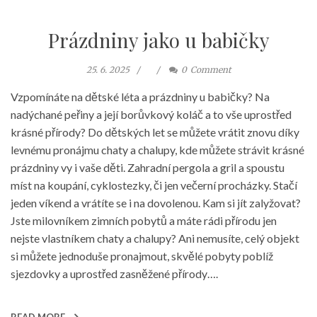
Prázdniny jako u babičky
25. 6. 2025
0
Comment
Vzpomínáte na dětské léta a prázdniny u babičky? Na
nadýchané peřiny a její borůvkový koláč a to vše uprostřed
krásné přírody? Do dětských let se můžete vrátit znovu díky
levnému pronájmu chaty a chalupy, kde můžete strávit krásné
prázdniny vy i vaše děti. Zahradní pergola a gril a spoustu
míst na koupání, cyklostezky, či jen večerní procházky. Stačí
jeden víkend a vrátíte se i na dovolenou. Kam si jít zalyžovat?
Jste milovníkem zimních pobytů a máte rádi přírodu jen
nejste vlastníkem chaty a chalupy? Ani nemusíte, celý objekt
si můžete jednoduše pronajmout, skvělé pobyty poblíž
sjezdovky a uprostřed zasněžené přírody….