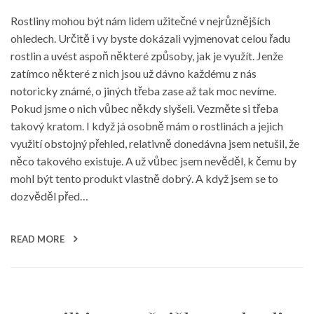
Rostliny mohou být nám lidem užitečné v nejrůznějších
ohledech. Určitě i vy byste dokázali vyjmenovat celou řadu
rostlin a uvést aspoň některé způsoby, jak je využít. Jenže
zatímco některé z nich jsou už dávno každému z nás
notoricky známé, o jiných třeba zase až tak moc nevíme.
Pokud jsme o nich vůbec někdy slyšeli. Vezměte si třeba
takový kratom. I když já osobně mám o rostlinách a jejich
využití obstojný přehled, relativně donedávna jsem netušil, že
něco takového existuje. A už vůbec jsem nevěděl, k čemu by
mohl být tento produkt vlastně dobrý. A když jsem se to
dozvěděl před…
READ MORE