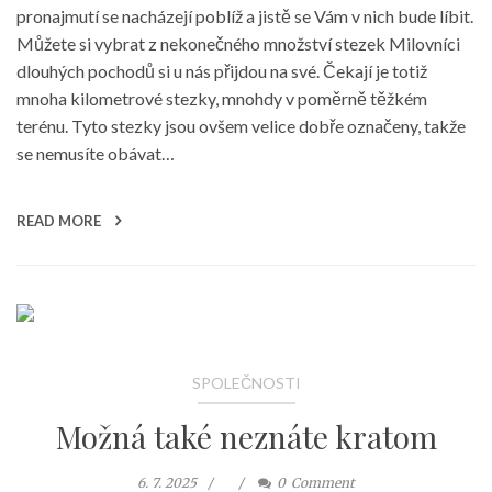
pronajmutí se nacházejí poblíž a jistě se Vám v nich bude líbit.
Můžete si vybrat z nekonečného množství stezek Milovníci
dlouhých pochodů si u nás přijdou na své. Čekají je totiž
mnoha kilometrové stezky, mnohdy v poměrně těžkém
terénu. Tyto stezky jsou ovšem velice dobře označeny, takže
se nemusíte obávat…
READ MORE
SPOLEČNOSTI
Možná také neznáte kratom
6. 7. 2025
0
Comment