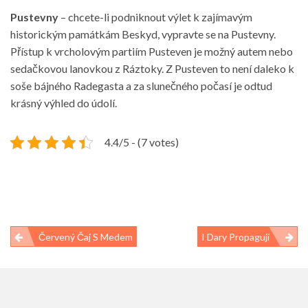
Pustevny
– chcete-li podniknout výlet k zajímavým
historickým památkám Beskyd, vypravte se na Pustevny.
Přístup k vrcholovým partiím Pusteven je možný autem nebo
sedačkovou lanovkou z Ráztoky. Z Pusteven to není daleko k
soše bájného Radegasta a za slunečného počasí je odtud
krásný výhled do údolí.
4.4/5 - (7 votes)
Navigace
Červený Čaj S Medem
I Dary Propagují
pro
příspěvek