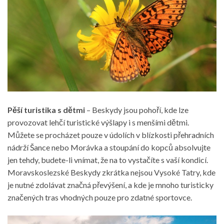
Pěší turistika s dětmi
– Beskydy jsou pohoří, kde lze
provozovat lehčí turistické výšlapy i s menšími dětmi.
Můžete se procházet pouze v údolích v blízkosti přehradních
nádrží Šance nebo Morávka a stoupání do kopců absolvujte
jen tehdy, budete-li vnímat, že na to vystačíte s vaší kondicí.
Moravskoslezské Beskydy zkrátka nejsou Vysoké Tatry, kde
je nutné zdolávat značná převýšení, a kde je mnoho turisticky
značených tras vhodných pouze pro zdatné sportovce.