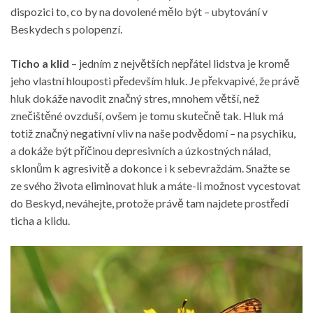
dispozici to, co by na dovolené mělo být –
ubytování v
Beskydech s polopenzí
.
Ticho a klid
– jedním z největších nepřátel lidstva je kromě
jeho vlastní hlouposti především hluk. Je překvapivé, že právě
hluk dokáže navodit značný stres, mnohem větší, než
znečištěné ovzduší, ovšem je tomu skutečně tak. Hluk má
totiž značný negativní vliv na naše podvědomí – na psychiku,
a dokáže být příčinou depresivních a úzkostných nálad,
sklonům k agresivitě a dokonce i k sebevraždám. Snažte se
ze svého života eliminovat hluk a máte-li možnost vycestovat
do Beskyd, neváhejte, protože právě tam najdete prostředí
ticha a klidu.