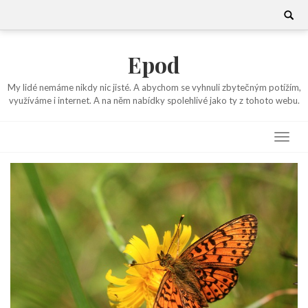
Skip
Search
for:
to
content
Epod
My lidé nemáme nikdy nic jisté. A abychom se vyhnuli zbytečným potížím,
využíváme i internet. A na něm nabídky spolehlivé jako ty z tohoto webu.