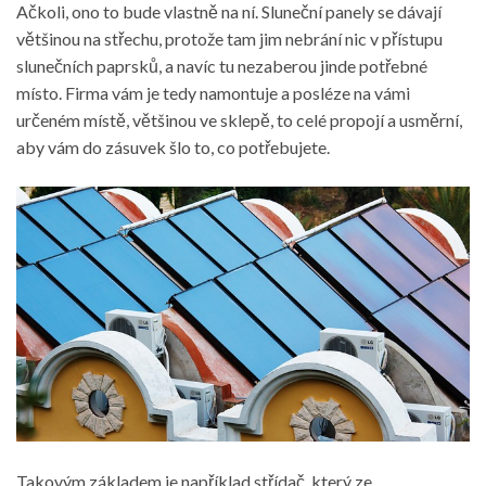
Ačkoli, ono to bude vlastně na ní. Sluneční panely se dávají
většinou na střechu, protože tam jim nebrání nic v přístupu
slunečních paprsků, a navíc tu nezaberou jinde potřebné
místo. Firma vám je tedy namontuje a posléze na vámi
určeném místě, většinou ve sklepě, to celé propojí a usměrní,
aby vám do zásuvek šlo to, co potřebujete.
Takovým základem je například střídač, který ze