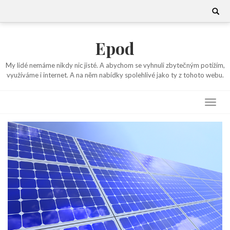
Skip
Search
for:
to
content
Epod
My lidé nemáme nikdy nic jisté. A abychom se vyhnuli zbytečným potížím,
využíváme i internet. A na něm nabídky spolehlivé jako ty z tohoto webu.