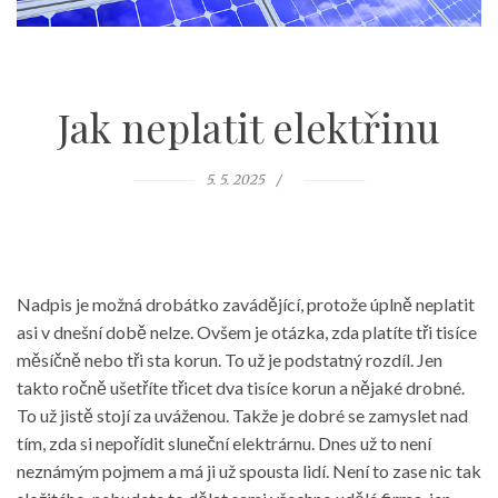
Jak neplatit elektřinu
5. 5. 2025
Nadpis je možná drobátko zavádějící, protože úplně neplatit
asi v dnešní době nelze. Ovšem je otázka, zda platíte tři tisíce
měsíčně nebo tři sta korun. To už je podstatný rozdíl. Jen
takto ročně ušetříte třicet dva tisíce korun a nějaké drobné.
To už jistě stojí za uváženou. Takže je dobré se zamyslet nad
tím, zda si nepořídit sluneční elektrárnu. Dnes už to není
neznámým pojmem a má ji už spousta lidí.
Není to zase nic tak