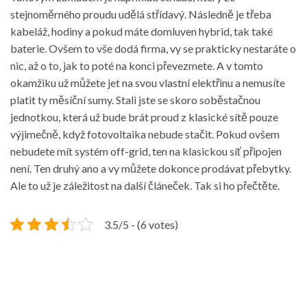
stejnoměrného proudu udělá střídavý. Následně je třeba
kabeláž, hodiny a pokud máte domluven hybrid, tak také
baterie. Ovšem to vše dodá firma, vy se prakticky nestaráte o
nic, až o to, jak to poté na konci převezmete. A v tomto
okamžiku už můžete jet na svou vlastní elektřinu a nemusíte
platit ty měsíční sumy. Stali jste se skoro soběstačnou
jednotkou, která už bude brát proud z klasické sítě pouze
výjimečně, když fotovoltaika nebude stačit. Pokud ovšem
nebudete mít systém off-grid, ten na klasickou síť připojen
není. Ten druhý ano a vy můžete dokonce prodávat přebytky.
Ale to už je záležitost na další článeček. Tak si ho přečtěte.
3.5/5 - (6 votes)