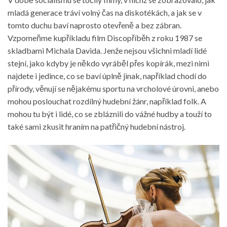
mladá generace tráví volný čas na diskotékách, a jak se v
tomto duchu baví naprosto otevřeně a bez zábran.
Vzpomeňme kupříkladu film Discopříběh z roku 1987 se
skladbami Michala Davida.
Jenže nejsou všichni mladí lidé
stejní, jako kdyby je někdo vyráběl přes kopírák, mezi nimi
najdete i jedince, co se baví úplně jinak, například chodí do
přírody, věnují se nějakému sportu na vrcholové úrovni, anebo
mohou poslouchat rozdílný hudební žánr, například folk. A
mohou tu být i lidé, co se zbláznili do vážné hudby a touží to
také sami zkusit hraním na patřičný hudební nástroj.