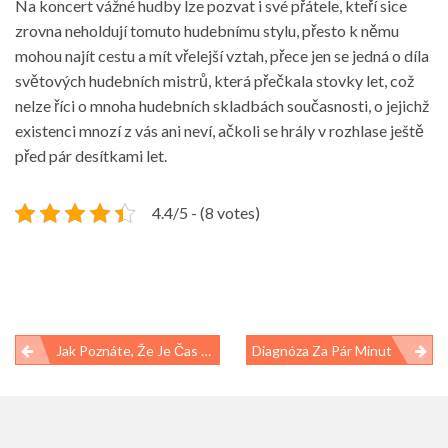
Na koncert vážné hudby lze pozvat i své přátele, kteří sice
zrovna neholdují tomuto hudebnímu stylu, přesto k němu
mohou najít cestu a mít vřelejší vztah, přece jen se jedná o díla
světových hudebních mistrů, která přečkala stovky let, což
nelze říci o mnoha hudebních skladbách
současnosti
, o jejichž
existenci mnozí z vás ani neví, ačkoli se hrály v rozhlase ještě
před pár desítkami let.
4.4/5 - (8 votes)
Navigace
Jak Poznáte, Že Je Čas Vyměnit Starou Matraci Za Novou? I Matrace Se Musí Pravidelně Měnit!
Diagnóza Za Pár Minut
pro
příspěvek