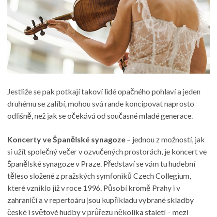
Jestliže se pak potkají takoví lidé opačného pohlaví a jeden
druhému se zalíbí, mohou svá rande koncipovat naprosto
odlišně, než jak se očekává od současné mladé generace.
Koncerty ve Španělské synagoze
– jednou z možností, jak
si užít společný večer v ozvučených prostorách, je
koncert ve
Španělské synagoze v Praze
. Představí se vám tu hudební
těleso složené z pražských symfoniků Czech Collegium,
které vzniklo již v roce 1996. Působí kromě Prahy i v
zahraničí a v repertoáru jsou kupříkladu vybrané skladby
české i světové hudby v průřezu několika staletí – mezi