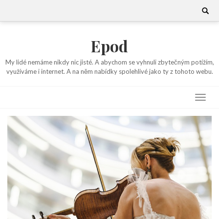
Skip
Search
for:
to
content
Epod
My lidé nemáme nikdy nic jisté. A abychom se vyhnuli zbytečným potížím,
využíváme i internet. A na něm nabídky spolehlivé jako ty z tohoto webu.