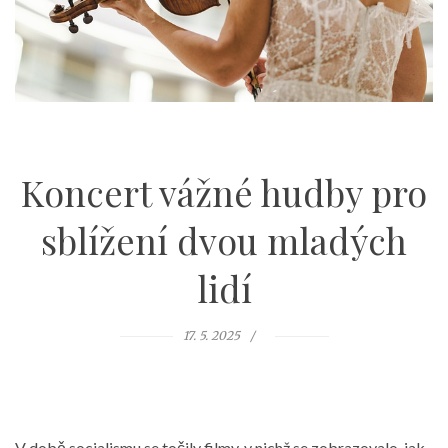
Koncert vážné hudby pro
sblížení dvou mladých
lidí
17. 5. 2025
V době socialismu se točily filmy, v nichž se zobrazovalo, jak