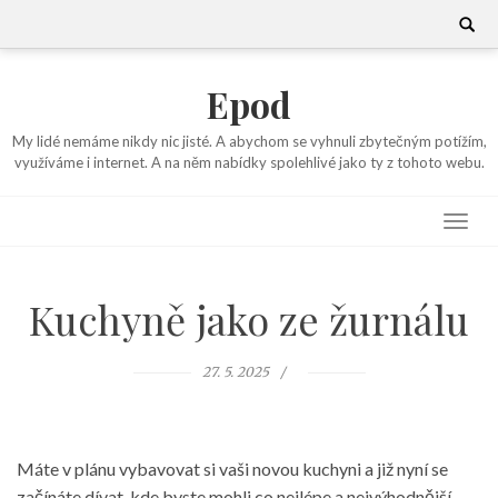
Skip
Search
for:
to
content
Epod
My lidé nemáme nikdy nic jisté. A abychom se vyhnuli zbytečným potížím,
využíváme i internet. A na něm nabídky spolehlivé jako ty z tohoto webu.
Kuchyně jako ze žurnálu
27. 5. 2025
Máte v plánu vybavovat si vaši novou kuchyni a již nyní se
začínáte dívat, kde byste mohli co nejlépe a nejvýhodnější