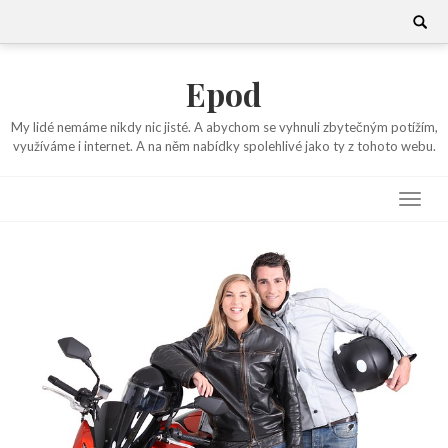
Skip
Search
for:
to
content
Epod
My lidé nemáme nikdy nic jisté. A abychom se vyhnuli zbytečným potížím,
využíváme i internet. A na něm nabídky spolehlivé jako ty z tohoto webu.