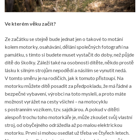
Ve kterém věku začít?
Ze začátku se stejně bude jednat jen o takové to motání
kolem motorky, osahávání, dělání společných fotografií na
památku, s tímto si budete muset vystačit do doby, než půjde
dítě do školky. Záleží také na osobnosti dítěte, někdo prostě
lásku k silným strojům nepodědí a násilím se vynutit nedá.
V tomto směru je na rodičích, jak k tomuto přistoupí. Na
motorku můžete dítě posadit za předpokladu, že má řádné a
bezpečné vybavení, výrobci na toto mysleli, a proto máte
možnost vyrážet na cesty všichni – na motocyklu
s postranním vozíkem, tzv. sajdkárou. A pokud v dítěti
alespoň trochu toho motorkáře je, může zkoušet svůj vlastní
stroj, od obyčejného odrážedla až po malou elektrickou
motorku. První si mohou osedlat už třeba ve čtyřech letech.