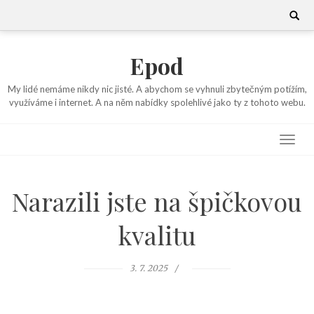
Skip
Search
for:
to
content
Epod
My lidé nemáme nikdy nic jisté. A abychom se vyhnuli zbytečným potížím,
využíváme i internet. A na něm nabídky spolehlivé jako ty z tohoto webu.
Narazili jste na špičkovou
kvalitu
3. 7. 2025