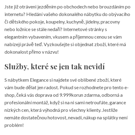
Jste již otráveni jezděním po obchodech nebo brouzdáním po
internetu? Hledání vašeho dokonalého
nábytku
do obývacího
či dětského pokoje, koupelny, kuchyně, jídelny, pracovny
nebo ložnice se stále nedaří? Internetové stránky s
elegantním vybavením, vkusem a příjemnou cenou se vám
nabízejí právě teď. Vyzkoušejte si objednat zboží, které má
dokonalost přímo v názvu!
Služby, které se jen tak nevidí
S nábytkem Elegance si najdete své oblíbené zboží, které
vám bude dělat jen radost. Pokud se rozhodnete pro tento e-
shop, čeká vás doprava od 9.999korun zdarma, odborná a
profesionální montáž, když si na ni sami netroufáte, garance
nízkých cen, která výhodná pro všechny klienty. Jestliže
nemáte dostatečnou hotovost, nevadí, nákup na splátky není
problém!