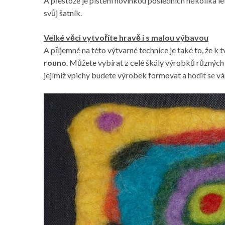
A přestože je plstění novinkou posledních několika let
svůj šatník.
Velké věci vytvoříte hravě i s malou výbavou
A příjemné na této výtvarné technice je také to, že 
rouno
. Můžete vybírat z celé škály výrobků různých b
jejímiž vpichy budete výrobek formovat a hodit se vá