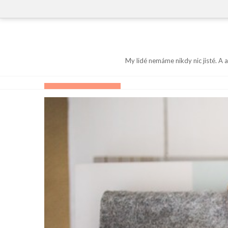
Skip
to
content
My lidé nemáme nikdy nic jisté. A 