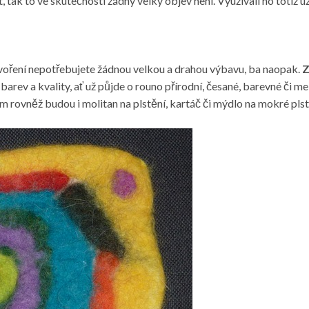
, tak to ve skutečnosti žádný velký objev není. Využívali ho totiž už
k tvoření nepotřebujete žádnou velkou a drahou výbavu, ba naopak.
Z
arev a kvality, ať už půjde o rouno přírodní, česané, barevné či me
m rovněž budou i molitan na plstění, kartáč či mýdlo na mokré pls