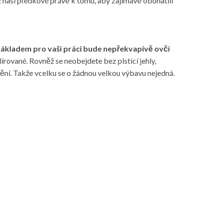
 naši
předkové
právě k tomu, aby zajímavě obohatili
ákladem pro vaši práci bude nepřekvapivě ovčí
lírované. Rovněž se neobejdete bez plstící jehly,
tění. Takže vcelku se o žádnou velkou výbavu nejedná.