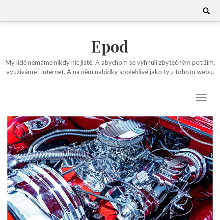
Skip
Search
for:
to
content
Epod
My lidé nemáme nikdy nic jisté. A abychom se vyhnuli zbytečným potížím,
využíváme i internet. A na něm nabídky spolehlivé jako ty z tohoto webu.