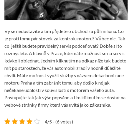
Vy se nedostavíte a tím přijdete o obchod za půl milionu. Co
je proti tomu pár stovek za kontrolu motoru? Vůbec nic. Tak
co, ještě budete pravidelný servis podceňovat? Dobře si to
rozmyslete. A hlavně v Praze, kde máte možnost se na servis
kdykoli objednat. Jedním kliknutím na odkaz níže tak budete
mít po starostech, že vás automobil zradí v hodně důležité
chvíli. Máte možnost využít služby s názvem
dekarbonizace
motoru Praha
a tím zabránit tomu, aby došlo k nějak
nečekané události v souvislosti s motorem vašeho auta.
Postupujte tak jak výše popsáno a tím kliknutím se dostat na
webové stránky firmy která vás uvítá jako zákazníka.
4/5 - (6 votes)