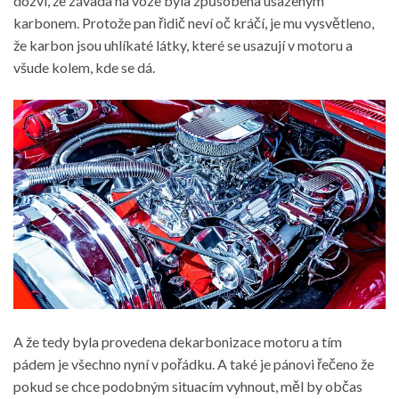
dozví, že závada na voze byla způsobena usazeným
karbonem. Protože pan řidič neví oč kráčí, je mu vysvětleno,
že karbon jsou uhlíkaté látky, které se usazují v motoru a
všude kolem, kde se dá.
A že tedy byla provedena dekarbonizace motoru a tím
pádem je všechno nyní v pořádku. A také je pánovi řečeno že
pokud se chce podobným situacím vyhnout, měl by občas