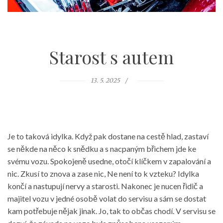
Starost s autem
13. 5. 2025
Je to taková idylka. Když pak dostane na cestě hlad, zastaví
se někde na něco k snědku a s nacpaným břichem jde ke
svému vozu. Spokojeně usedne, otočí klíčkem v zapalování a
nic. Zkusí to znova a zase nic, Ne není to k vzteku? Idylka
končí a nastupují nervy a starosti. Nakonec je nucen řidič a
majitel vozu v jedné osobě volat do servisu a sám se dostat
kam potřebuje nějak jinak. Jo, tak to občas chodí. V servisu se