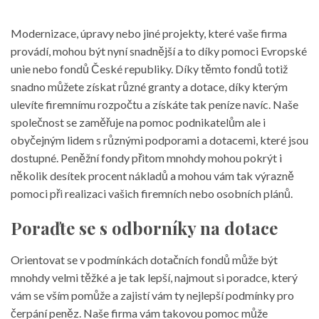
Modernizace, úpravy nebo jiné projekty, které vaše firma
provádí, mohou být nyní snadnější a to díky pomoci Evropské
unie nebo fondů České republiky. Díky těmto fondů totiž
snadno můžete získat různé granty a
dotace
, díky kterým
ulevíte firemnímu rozpočtu a získáte tak peníze navíc. Naše
společnost se zaměřuje na pomoc podnikatelům ale i
obyčejným lidem s různými podporami a dotacemi, které jsou
dostupné. Peněžní fondy přitom mnohdy mohou pokrýt i
několik desítek procent nákladů a mohou vám tak výrazně
pomoci při realizaci vašich firemních nebo osobních plánů.
Poraďte se s odborníky na dotace
Orientovat se v podmínkách dotačních fondů může být
mnohdy velmi těžké a je tak lepší, najmout si poradce, který
vám se vším pomůže a zajistí vám ty nejlepší podmínky pro
čerpání peněz. Naše firma vám takovou pomoc může