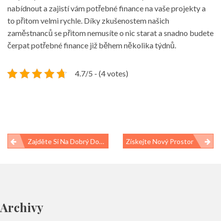
nabídnout a zajistí vám potřebné finance na vaše projekty a
to přitom velmi rychle. Díky zkušenostem našich
zaměstnanců se přitom nemusíte o nic starat a snadno budete
čerpat potřebné finance již během několika týdnů.
4.7/5 - (4 votes)
Navigace
Zajděte Si Na Dobrý Dort Do Naší Cukrárny
Získejte Nový Prostor
pro
příspěvek
Archivy