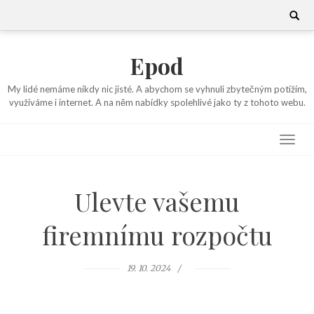
Skip
Search
for:
to
content
Epod
My lidé nemáme nikdy nic jisté. A abychom se vyhnuli zbytečným potížím,
využíváme i internet. A na něm nabídky spolehlivé jako ty z tohoto webu.
Ulevte vašemu
firemnímu rozpočtu
19. 10. 2024