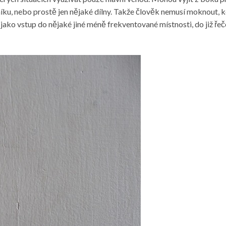
íku, nebo prostě jen nějaké dílny. Takže člověk nemusí moknout, 
jako vstup do nějaké jiné méně frekventované místnosti, do již řeče