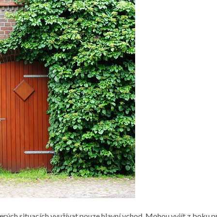
kterých situacích využívat pouze hlavní vchod. Mohou vyjít z boku