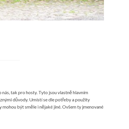
o nás, tak pro hosty. Tyto jsou vlastně hlavním
ůznými důvody. Umístí se dle potřeby a použity
ity mohou být směle i nějaké jiné. Ovšem ty jmenované