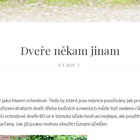
Dveře někam jinam
9. 5. 2025
y jako hlavní vchodové. Tedy ty, které jsou nejvíce používány jak pr
ořízení druhých dveří, třeba bočních a menších může být vedeno r
jší vchodové dveře 80
se k tomuto účelu hodí asi nejlépe, ale použ
 určeny. Jak již psáno mohou sloužit různým účelům.