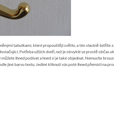
eněnými tabulkami, které propouštějí světlo, a tím vlastně šetříte z
dostačující. Potřeba užších dveří, než je obvyklé se prostě občas u
ě můžete ihned podívat a hned si je také objednat. Nemusíte brouzda
odle jiné barvu textu. Jediné kliknutí vás poté ihned přemístí na p