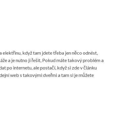
a elektřinu, když tam jdete třeba jen něco odnést,
káže a je nutno ji řešit, Pokud máte takový problém a
t po internetu, ale postačí, když si zde v článku
rodejní web s takovými dveřmi a tam si je můžete