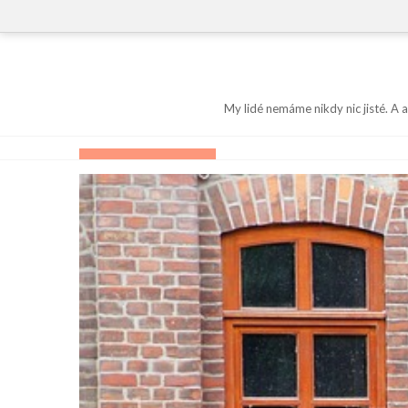
Skip
to
content
My lidé nemáme nikdy nic jisté. A 