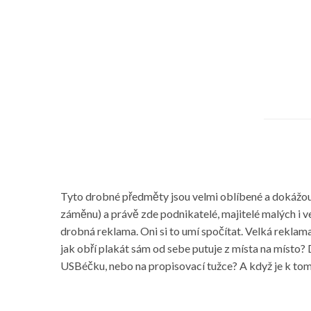
Tyto drobné předměty jsou velmi oblíbené a dokážou p
záměnu) a právě zde podnikatelé, majitelé malých i v
drobná reklama. Oni si to umí spočítat. Velká reklam
jak obří plakát sám od sebe putuje z místa na místo? Do
USBéčku, nebo na propisovací tužce? A když je k tom