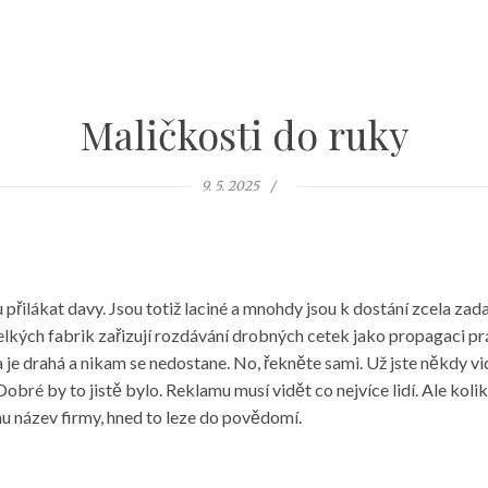
Maličkosti do ruky
9. 5. 2025
řilákat davy. Jsou totiž laciné a mnohdy jsou k dostání zcela za
elkých fabrik zařizují rozdávání drobných cetek jako propagaci prá
a je drahá a nikam se nedostane. No, řekněte sami. Už jste někdy v
bré by to jistě bylo. Reklamu musí vidět co nejvíce lidí. Ale kolik l
u název firmy, hned to leze do povědomí.