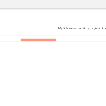
Skip
to
content
My lidé nemáme nikdy nic jisté. A 