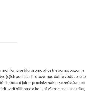
darmo. Tomu se říká promo akce (ne porno, pozor na
vě jejich podniku. Protože moc dobře vědí, co je to
iděli bilboard jak se prochází někde ve městě, nebo
idí uvidí billboard a kolik si všimne znaku na triku,