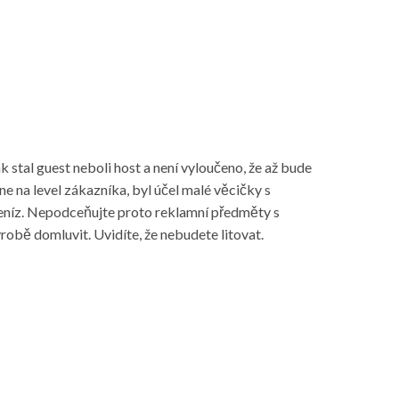
ak stal guest neboli host a není vyloučeno, že až bude
e na level zákazníka, byl účel malé věcičky s
 peníz. Nepodceňujte proto reklamní předměty s
robě domluvit. Uvidíte, že nebudete litovat.